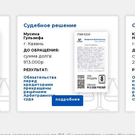
Судебное решение
Мусина
К
Гульзифа
Н
г. Казань
г
ДО ОБРАЩЕНИЯ:
Д
сумма долга:
с
913.000р
2
РЕЗУЛЬТАТ:
Р
Обязательства
О
перед
п
кредиторами
к
прекращены
п
решением
р
Арбитражного
А
суда
с
подробнее