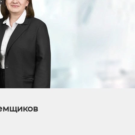
я
аемщиков